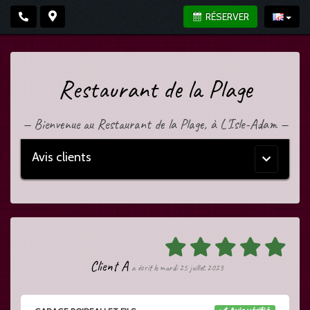
RÉSERVER
Restaurant de la Plage
—
Bienvenue au Restaurant de la Plage, à L'Isle-Adam
—
Avis clients
Menu
principal
Client A
a écrit le mardi 25 juillet 2023