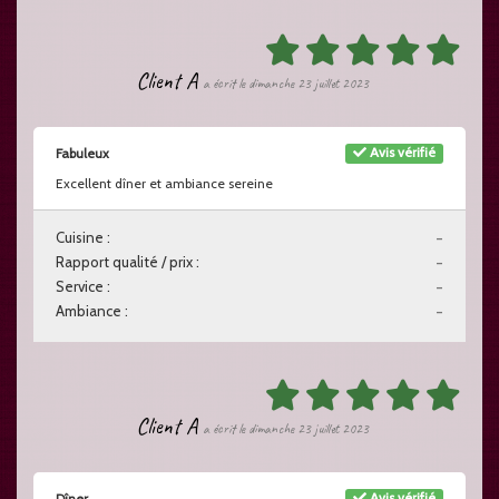
Client A
a écrit le dimanche 23 juillet 2023
Avis vérifié
Fabuleux
Excellent dîner et ambiance sereine
Cuisine :
-
Rapport qualité / prix :
-
Service :
-
Ambiance :
-
Client A
a écrit le dimanche 23 juillet 2023
Avis vérifié
Dîner