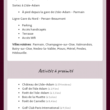
Sortez à L'Isle-Adam
À pied depuis la gare de L'Isle-Adam - Parmain
Ligne Gare du Nord - Persan-Beaumont
Parking
Accès handicapés
Terrasse
Accès Wifi
Villes voisines
: Parmain, Champagne-sur-Oise, Valmondois,
Butry-sur-Oise, Nesles-la-Vallée, Mours, Mériel, Presles,
Hédouville.
Activités à proximité
Château de L'Isle-Adam
(à 574 mètres)
Golf de l'Isle Adam
(à 2,9 km)
Forêt de l’Isle-Adam
(à 3,3 km)
Bois de la Muette
(à 5,6 km)
Forêt de Carnelle
(à 8,4 km)
Golf Club Paris International
(à 9,5 km)