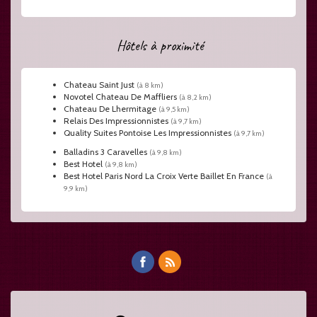
Hôtels à proximité
Chateau Saint Just
(à 8 km)
Novotel Chateau De Maffliers
(à 8,2 km)
Chateau De Lhermitage
(à 9,5 km)
Relais Des Impressionnistes
(à 9,7 km)
Quality Suites Pontoise Les Impressionnistes
(à 9,7 km)
Balladins 3 Caravelles
(à 9,8 km)
Best Hotel
(à 9,8 km)
Best Hotel Paris Nord La Croix Verte Baillet En France
(à
9,9 km)