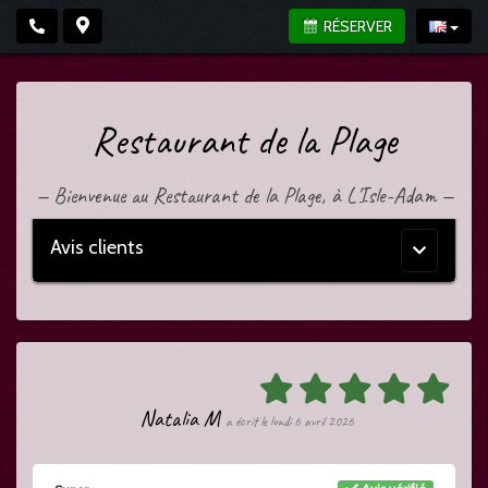
RÉSERVER
Restaurant de la Plage
—
Bienvenue au Restaurant de la Plage, à L'Isle-Adam
—
Avis clients
Menu
principal
Natalia M
a écrit le lundi 6 avril 2026