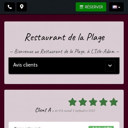
RÉSERVER
Restaurant de la Plage
—
Bienvenue au Restaurant de la Plage, à L'Isle-Adam
—
Avis clients
Menu
principal
Client A
a écrit le samedi 3 septembre 2022