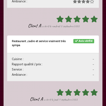
Ambiance :
Client A
a écrit le vendredi 2 septembre 2022
Avis vérifié
Restaurant ,cadre et service vraiment très
sympa
Cuisine :
-
Rapport qualité / prix :
-
Service :
-
Ambiance :
-
Client A
a écrit le jeudi 1 septembre 2022