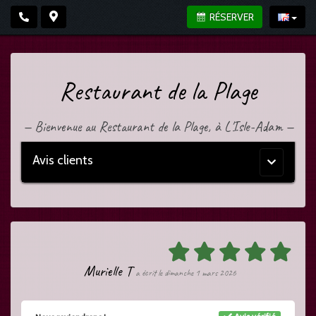
RÉSERVER
Restaurant de la Plage
—
Bienvenue au Restaurant de la Plage, à L'Isle-Adam
—
Avis clients
Menu
principal
Murielle T
a écrit le dimanche 1 mars 2026