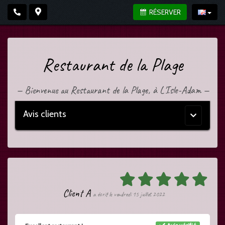
RÉSERVER
Restaurant de la Plage
—
Bienvenue au Restaurant de la Plage, à L'Isle-Adam
—
Avis clients
Menu
principal
Client A
a écrit le vendredi 15 juillet 2022