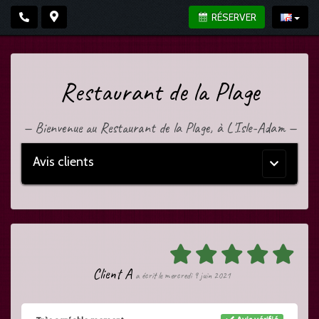
RÉSERVER
Restaurant de la Plage
—
Bienvenue au Restaurant de la Plage, à L'Isle-Adam
—
Avis clients
Menu
principal
Client A
a écrit le mercredi 9 juin 2021