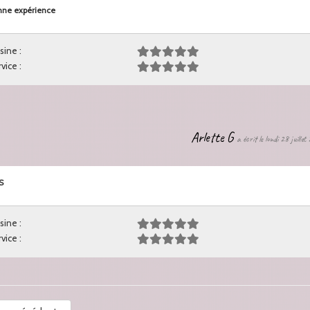
ne expérience
sine :
vice :
Arlette G
a écrit le lundi 28 juille
S
sine :
vice :