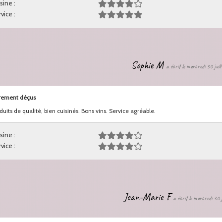
sine :
vice :
Sophie M
a écrit le mercredi 30 juil
rement déçus
duits de qualité, bien cuisinés. Bons vins. Service agréable.
sine :
vice :
Jean-Marie F
a écrit le mercredi 30 