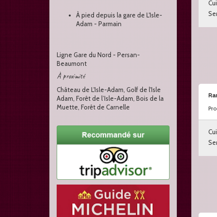
Cui
Ser
À pied depuis la gare de L'Isle-
Adam - Parmain
Ligne Gare du Nord - Persan-
Beaumont
À proximité
Château de L'Isle-Adam, Golf de l'Isle
Ra
Adam, Forêt de l’Isle-Adam, Bois de la
Muette, Forêt de Carnelle
Pro
Cui
Ser