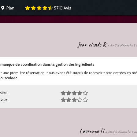
Plan
5710
Avis
Jean claude R
a écrit le dimanche 3
manque de coordination dans la gestion des ingrédients
r une première réservation, nous avons été surpris de recevoir notre entrées en mê
bousculade.
sine :
vice :
Laurence H
a écrit le dimanche 3 