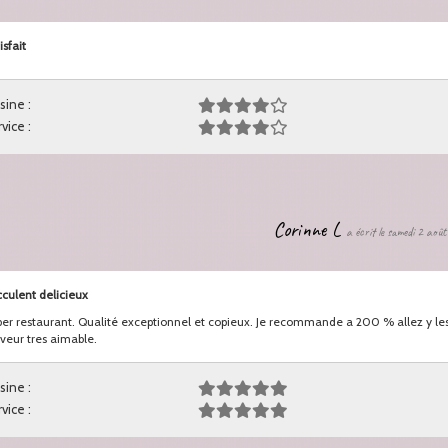
isfait
sine :
vice :
Corinne L
a écrit le samedi 2 aoû
culent delicieux
er restaurant. Qualité exceptionnel et copieux. Je recommande a 200 % allez y les 
veur tres aimable.
sine :
vice :