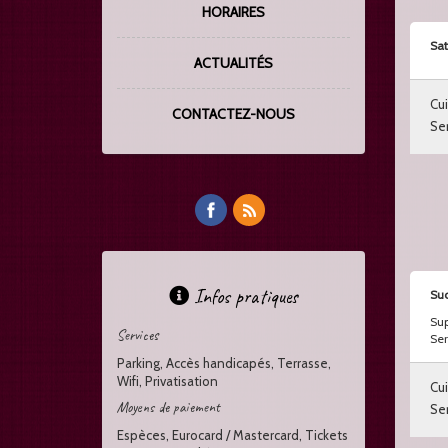
HORAIRES
Sat
ACTUALITÉS
Cui
CONTACTEZ-NOUS
Ser
Infos pratiques
Suc
Sup
Services
Ser
Parking, Accès handicapés, Terrasse,
Wifi, Privatisation
Cui
Moyens de paiement
Ser
Espèces, Eurocard / Mastercard, Tickets