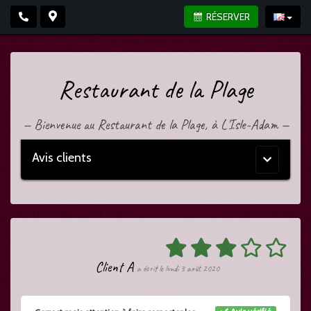
RÉSERVER
Restaurant de la Plage
—
Bienvenue au Restaurant de la Plage, à L'Isle-Adam
—
Avis clients
Menu
principal
Client A
a écrit le lundi 3 août 2020