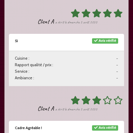
Client A
a écrit le dimanche 2 août 2020
Avis vérifié
Si
Cuisine :
-
Rapport qualité / prix :
-
Service :
-
Ambiance :
-
Client A
a écrit le dimanche 2 août 2020
Avis vérifié
Cadre Agréable !