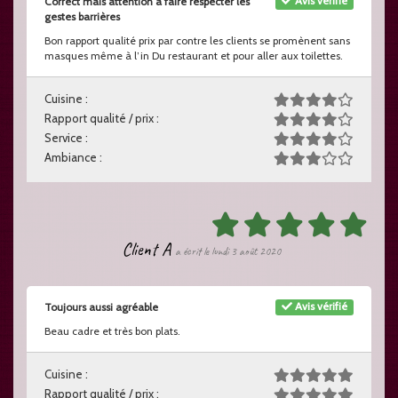
Avis vérifié
Correct mais attention à faire respecter les
gestes barrières
Bon rapport qualité prix par contre les clients se promènent sans
masques même à l’in Du restaurant et pour aller aux toilettes.
Cuisine :
Rapport qualité / prix :
Service :
Ambiance :
Client A
a écrit le lundi 3 août 2020
Avis vérifié
Toujours aussi agréable
Beau cadre et très bon plats.
Cuisine :
Rapport qualité / prix :