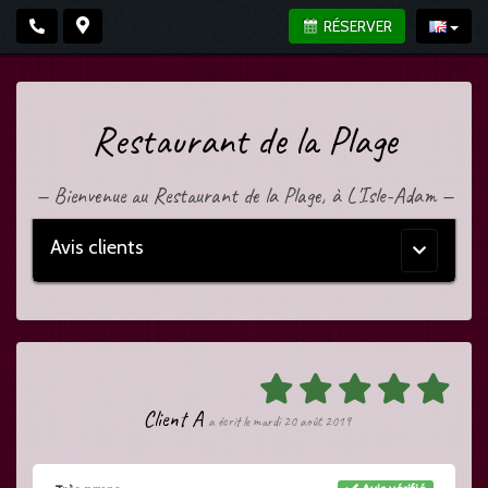
RÉSERVER
Restaurant de la Plage
—
Bienvenue au Restaurant de la Plage, à L'Isle-Adam
—
Avis clients
Menu
principal
Client A
a écrit le mardi 20 août 2019