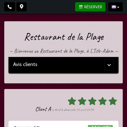
RÉSERVER
Restaurant de la Plage
—
Bienvenue au Restaurant de la Plage, à L'Isle-Adam
—
Avis clients
Menu
principal
Client A
a écrit le dimanche 15 avril 2018