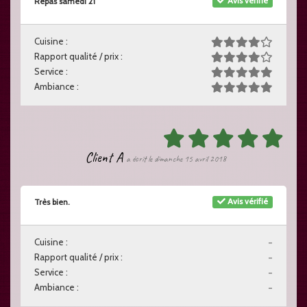
Avis vérifié
Repas samedi 21
Cuisine :
Rapport qualité / prix :
Service :
Ambiance :
Client A
a écrit le dimanche 15 avril 2018
Avis vérifié
Très bien.
Cuisine :
-
Rapport qualité / prix :
-
Service :
-
Ambiance :
-