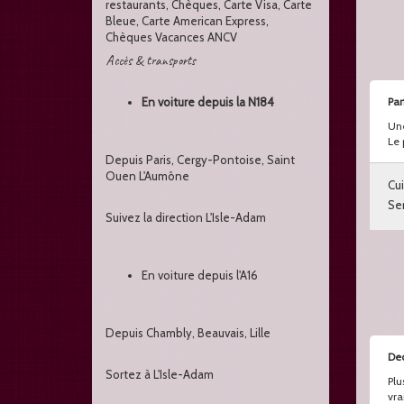
restaurants, Chèques, Carte Visa, Carte
Bleue, Carte American Express,
Chèques Vacances ANCV
Accès & transports
En voiture depuis la N184
Par
Une
Le 
Depuis Paris, Cergy-Pontoise, Saint
Ouen L'Aumône
Cui
Ser
Suivez la direction L'Isle-Adam
En voiture depuis l'A16
Depuis Chambly, Beauvais, Lille
De
Sortez à L'Isle-Adam
Plu
vra