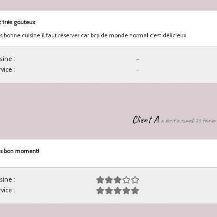
t très gouteux
s bonne cuisine il faut réserver car bcp de monde normal c'est délicieux
sine :
-
vice :
-
Client A
a écrit le samedi 25 févrie
ès bon moment!
sine :
vice :