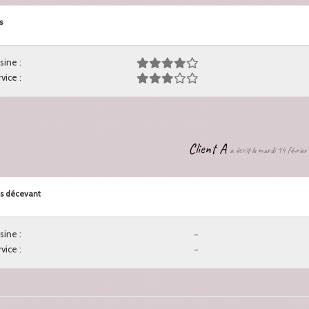
s
sine :
vice :
Client A
a écrit le mardi 14 févrie
s décevant
sine :
-
vice :
-