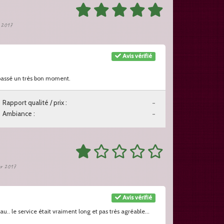
r 2017
Avis vérifié
s passé un très bon moment.
Rapport qualité / prix :
-
Ambiance :
-
ier 2017
Avis vérifié
u.. le service était vraiment long et pas très agréable...