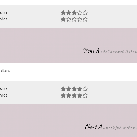
sine :
vice :
Client A
a écrit le vendredi 17 févri
ellent
sine :
vice :
Client A
a écrit le jeudi 16 févrie