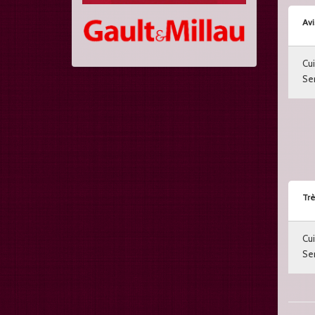
Avi
Cui
Ser
Trè
Cui
Ser