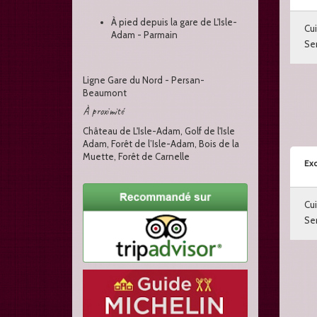
À pied depuis la gare de L'Isle-
Cui
Adam - Parmain
Ser
Ligne Gare du Nord - Persan-
Beaumont
À proximité
Château de L'Isle-Adam, Golf de l'Isle
Adam, Forêt de l’Isle-Adam, Bois de la
Muette, Forêt de Carnelle
Exc
Cui
Ser