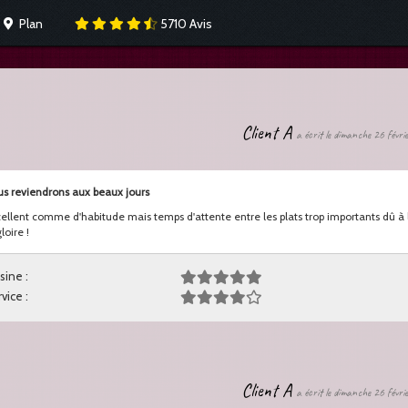
Plan
5710
Avis
Client A
a écrit le dimanche 26 févr
s reviendrons aux beaux jours
ellent comme d'habitude mais temps d'attente entre les plats trop importants dû à 
loire !
sine :
vice :
Client A
a écrit le dimanche 26 févr