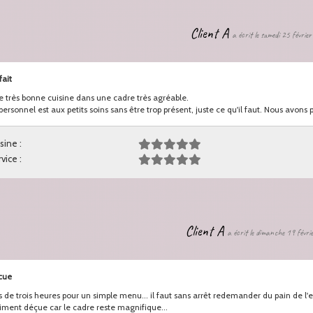
Client A
a écrit le samedi 25 févrie
fait
 très bonne cuisine dans une cadre très agréable.
personnel est aux petits soins sans être trop présent, juste ce qu'il faut. Nous avon
sine :
vice :
Client A
a écrit le dimanche 19 févr
cue
s de trois heures pour un simple menu... il faut sans arrêt redemander du pain de l'ea
iment déçue car le cadre reste magnifique...