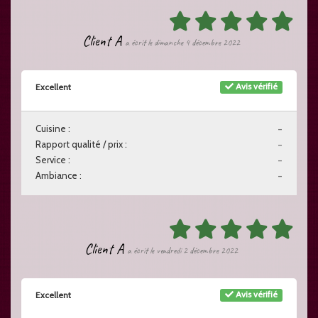
Client A
a écrit le dimanche 4 décembre 2022
Avis vérifié
Excellent
Cuisine :
-
Rapport qualité / prix :
-
Service :
-
Ambiance :
-
Client A
a écrit le vendredi 2 décembre 2022
Avis vérifié
Excellent