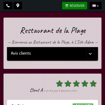
RÉSERVER
Restaurant de la Plage
—
Bienvenue au Restaurant de la Plage, à L'Isle-Adam
—
Avis clients
Menu
principal
Client A
a écrit le jeudi 8 décembre 2022