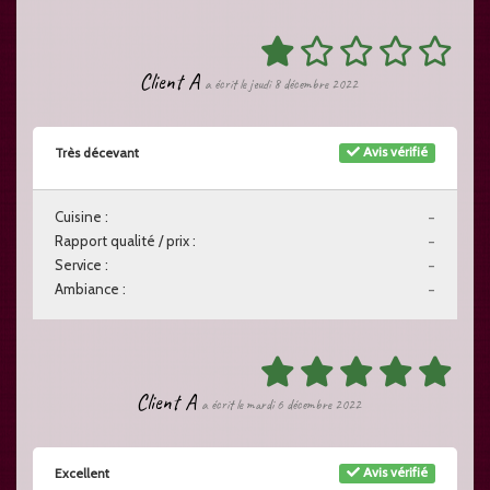
Client A
a écrit le jeudi 8 décembre 2022
Avis vérifié
Très décevant
Cuisine :
-
Rapport qualité / prix :
-
Service :
-
Ambiance :
-
Client A
a écrit le mardi 6 décembre 2022
Avis vérifié
Excellent