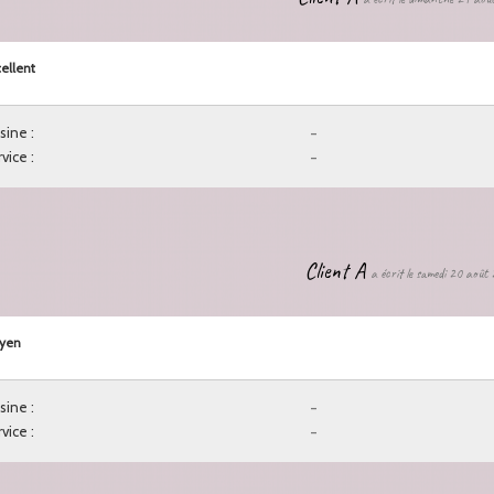
ellent
sine :
-
vice :
-
Client A
a écrit le samedi 20 août
yen
sine :
-
vice :
-