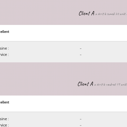
Client A
a écrit le samedi 20 août
ellent
sine :
-
vice :
-
Client A
a écrit le vendredi 19 aoû
ellent
sine :
-
vice :
-