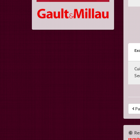
Exc
Cui
Ser
Pa
Re
recrut