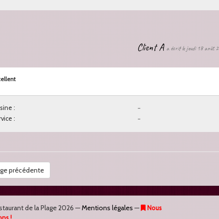
Client A
a écrit le jeudi 18 août
ellent
sine :
-
vice :
-
ge précédente
staurant de la Plage
2026 —
Mentions légales
—
Nous
ons !