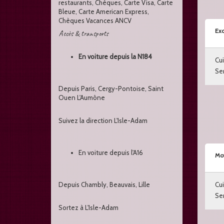
restaurants, Chèques, Carte Visa, Carte
Bleue, Carte American Express,
Chèques Vacances ANCV
Exc
Accès & transports
En voiture depuis la N184
Cui
Ser
Depuis Paris, Cergy-Pontoise, Saint
Ouen L'Aumône
Suivez la direction L'Isle-Adam
En voiture depuis l'A16
Mo
Depuis Chambly, Beauvais, Lille
Cui
Ser
Sortez à L'Isle-Adam