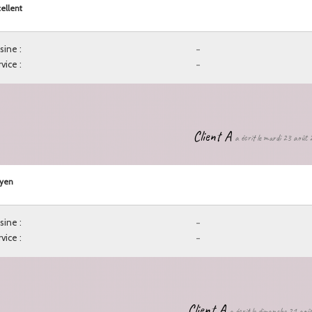
ellent
sine :
-
vice :
-
Client A
a écrit le mardi 23 août
yen
sine :
-
vice :
-
Client A
a écrit le dimanche 21 ao