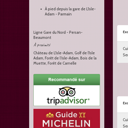
À pied depuis la gare de L'Isle-
Adam - Parmain
Exc
Ligne Gare du Nord - Persan-
Beaumont
À proximité
Cui
Château de L'Isle-Adam, Golf de l'Isle
Ser
Adam, Forêt de l’Isle-Adam, Bois de la
Muette, Forêt de Carnelle
Exc
Cui
Ser