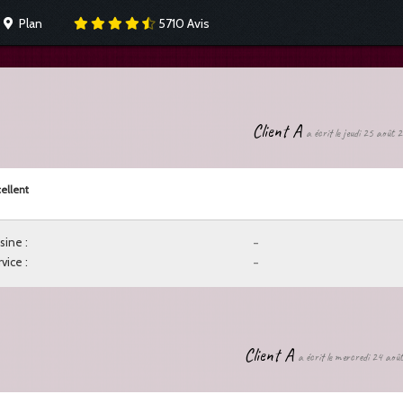
Plan
5710
Avis
Client A
a écrit le jeudi 25 août
ellent
sine :
-
vice :
-
Client A
a écrit le mercredi 24 aoû