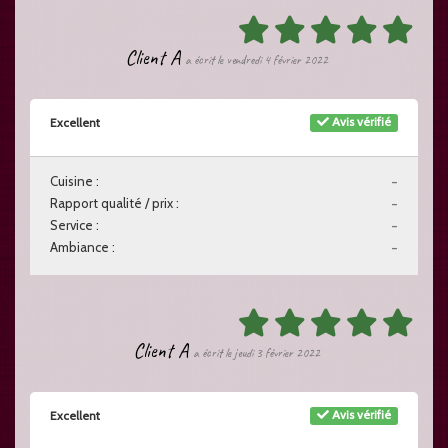
Client A
a écrit le vendredi 4 février 2022
Avis vérifié
Excellent
Cuisine :
-
Rapport qualité / prix :
-
Service :
-
Ambiance :
-
Client A
a écrit le jeudi 3 février 2022
Avis vérifié
Excellent