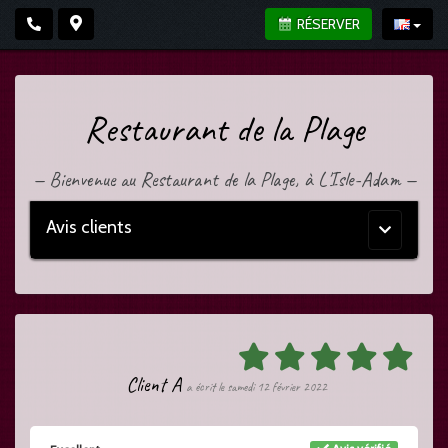
RÉSERVER
Restaurant de la Plage
—
Bienvenue au Restaurant de la Plage, à L'Isle-Adam
—
Avis clients
Menu
principal
Client A
a écrit le samedi 12 février 2022