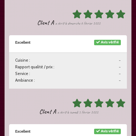
Client A
a écrit le dimanche 6 février 2022
Avis vérifié
Excellent
Cuisine :
-
Rapport qualité / prix :
-
Service :
-
Ambiance :
-
Client A
a écrit le samedi 5 février 2022
Avis vérifié
Excellent