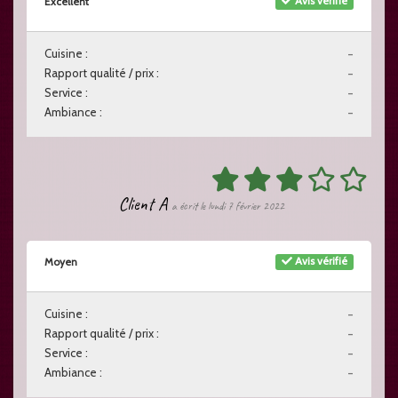
Avis vérifié
Excellent
Cuisine :
-
Rapport qualité / prix :
-
Service :
-
Ambiance :
-
Client A
a écrit le lundi 7 février 2022
Avis vérifié
Moyen
Cuisine :
-
Rapport qualité / prix :
-
Service :
-
Ambiance :
-