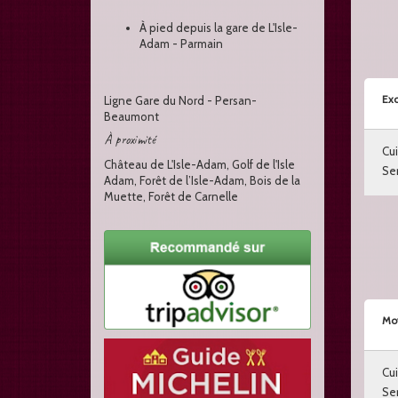
À pied depuis la gare de L'Isle-
Adam - Parmain
Exc
Ligne Gare du Nord - Persan-
Beaumont
À proximité
Cui
Château de L'Isle-Adam, Golf de l'Isle
Ser
Adam, Forêt de l’Isle-Adam, Bois de la
Muette, Forêt de Carnelle
Mo
Cui
Ser