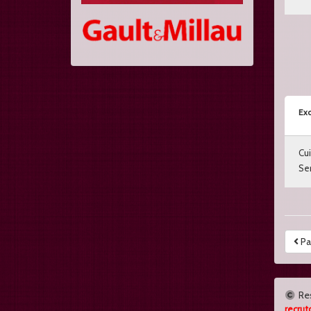
Exc
Cui
Ser
Pa
Re
recrut