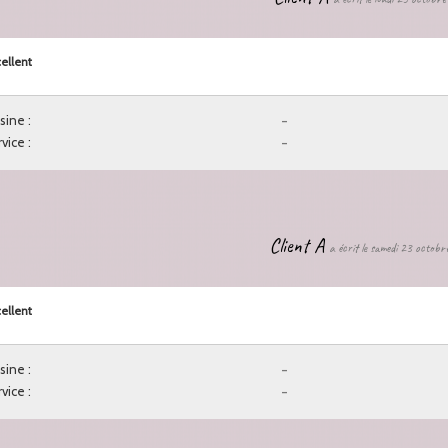
ellent
sine :
-
vice :
-
Client A
a écrit le samedi 23 octob
ellent
sine :
-
vice :
-