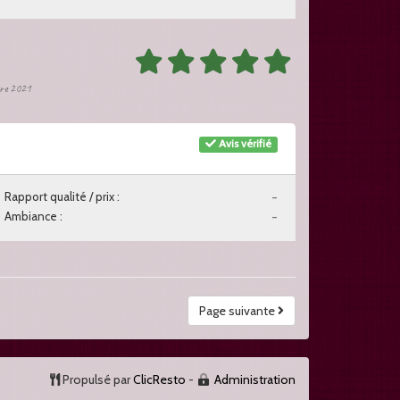
bre 2021
Avis vérifié
Rapport qualité / prix :
-
Ambiance :
-
Page suivante
Propulsé par
ClicResto
-
Administration