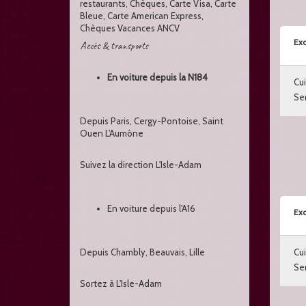
restaurants, Chèques, Carte Visa, Carte
Bleue, Carte American Express,
Chèques Vacances ANCV
Exc
Accès & transports
En voiture depuis la N184
Cui
Ser
Depuis Paris, Cergy-Pontoise, Saint
Ouen L'Aumône
Suivez la direction L'Isle-Adam
En voiture depuis l'A16
Exc
Depuis Chambly, Beauvais, Lille
Cui
Ser
Sortez à L'Isle-Adam