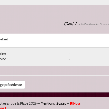
Client A
a écrit le dimanche 17 octo
ellent
sine :
-
vice :
-
ge précédente
staurant de la Plage
2026 —
Mentions légales
—
Nous
ons !