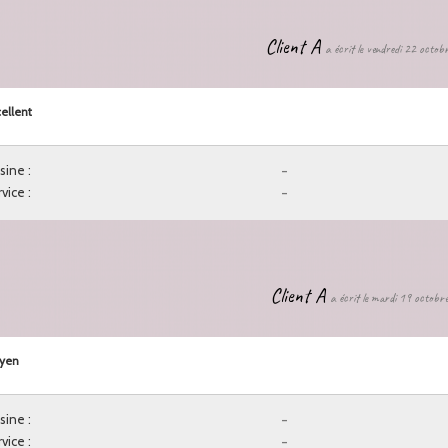
Client A
a écrit le vendredi 22 octo
ellent
sine :
-
vice :
-
Client A
a écrit le mardi 19 octob
yen
sine :
-
vice :
-