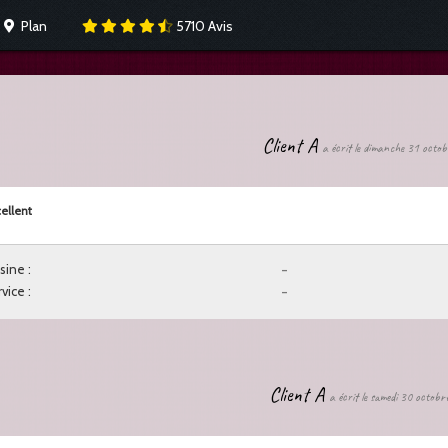
Plan
5710
Avis
Client A
a écrit le dimanche 31 octo
ellent
sine :
-
vice :
-
Client A
a écrit le samedi 30 octob