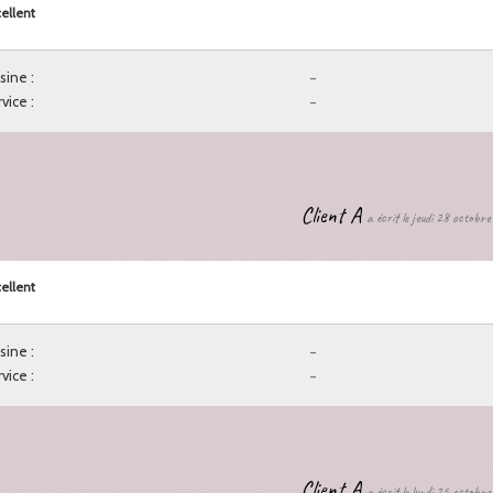
ellent
sine :
-
vice :
-
Client A
a écrit le jeudi 28 octobr
ellent
sine :
-
vice :
-
Client A
a écrit le lundi 25 octobr