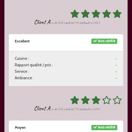
Client A
a écrit le vendredi 10 septembre 2021
Avis vérifié
Excellent
Cuisine :
-
Rapport qualité / prix :
-
Service :
-
Ambiance :
-
Client A
a écrit le vendredi 10 septembre 2021
Avis vérifié
Moyen