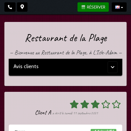
RÉSERVER
Restaurant de la Plage
—
Bienvenue au Restaurant de la Plage, à L'Isle-Adam
—
Avis clients
Menu
principal
Client A
a écrit le samedi 11 septembre 2021