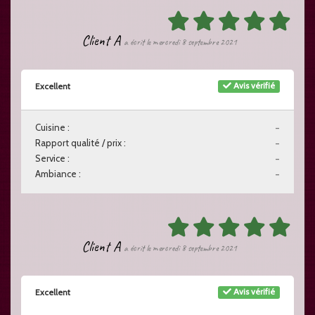
Client A
a écrit le mercredi 8 septembre 2021
Avis vérifié
Excellent
Cuisine :
-
Rapport qualité / prix :
-
Service :
-
Ambiance :
-
Client A
a écrit le mercredi 8 septembre 2021
Avis vérifié
Excellent