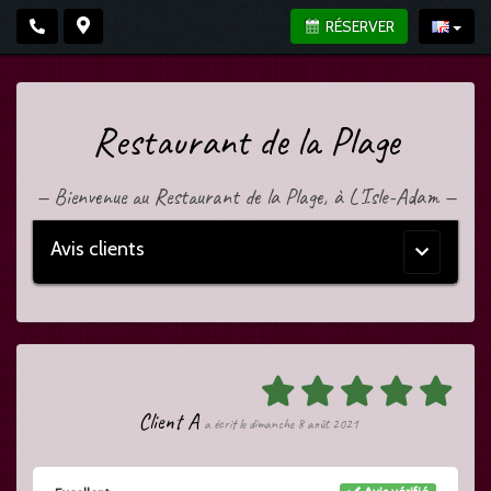
RÉSERVER
Restaurant de la Plage
—
Bienvenue au Restaurant de la Plage, à L'Isle-Adam
—
Avis clients
Menu
principal
Client A
a écrit le dimanche 8 août 2021