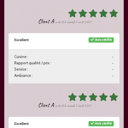
Client A
a écrit le samedi 7 août 2021
Avis vérifié
Excellent
Cuisine :
-
Rapport qualité / prix :
-
Service :
-
Ambiance :
-
Client A
a écrit le samedi 7 août 2021
Avis vérifié
Excellent