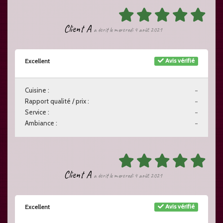
Client A
a écrit le mercredi 4 août 2021
Avis vérifié
Excellent
Cuisine :
-
Rapport qualité / prix :
-
Service :
-
Ambiance :
-
Client A
a écrit le mercredi 4 août 2021
Avis vérifié
Excellent