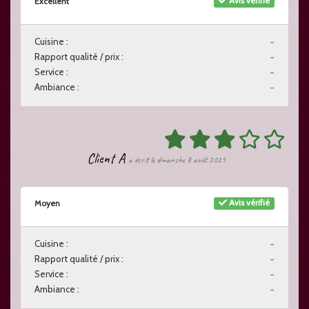
Avis vérifié
Excellent
Cuisine :
-
Rapport qualité / prix :
-
Service :
-
Ambiance :
-
Client A
a écrit le dimanche 8 août 2021
Avis vérifié
Moyen
Cuisine :
-
Rapport qualité / prix :
-
Service :
-
Ambiance :
-