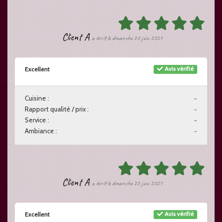
Client A
a écrit le dimanche 20 juin 2021
Avis vérifié
Excellent
Cuisine :
-
Rapport qualité / prix :
-
Service :
-
Ambiance :
-
Client A
a écrit le dimanche 20 juin 2021
Avis vérifié
Excellent