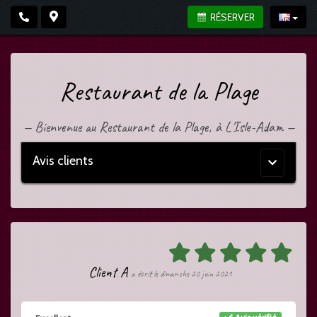
RÉSERVER
Restaurant de la Plage
—
Bienvenue au Restaurant de la Plage, à L'Isle-Adam
—
Avis clients
Menu
principal
Client A
a écrit le dimanche 20 juin 2021