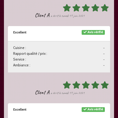
Client A
a écrit le samedi 19 juin 2021
Avis vérifié
Excellent
Cuisine :
-
Rapport qualité / prix :
-
Service :
-
Ambiance :
-
Client A
a écrit le samedi 19 juin 2021
Avis vérifié
Excellent