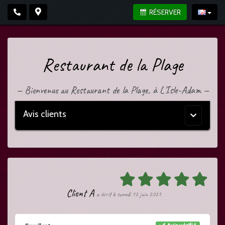
RÉSERVER
Restaurant de la Plage
—
Bienvenue au Restaurant de la Plage, à L'Isle-Adam
—
Avis clients
Menu
principal
Client A
a écrit le samedi 12 juin 2021