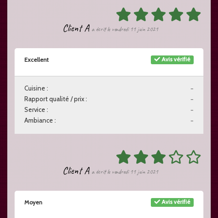
Client A
a écrit le vendredi 11 juin 2021
Avis vérifié
Excellent
Cuisine :
-
Rapport qualité / prix :
-
Service :
-
Ambiance :
-
Client A
a écrit le vendredi 11 juin 2021
Avis vérifié
Moyen