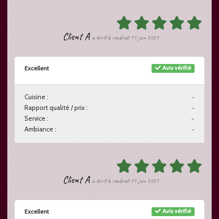
Client A
a écrit le vendredi 11 juin 2021
Avis vérifié
Excellent
Cuisine :
-
Rapport qualité / prix :
-
Service :
-
Ambiance :
-
Client A
a écrit le vendredi 11 juin 2021
Avis vérifié
Excellent