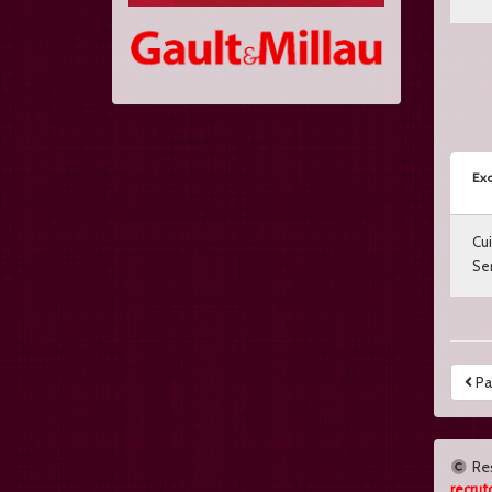
Exc
Cui
Ser
Pa
Re
recrut