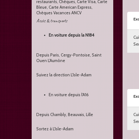
restaurants, Chèques, Carte Visa, Carte
Bleue, Carte American Express,
Chèques Vacances ANCV
Exc
Accès & transports
En voiture depuis la N184
Cui
Ser
Depuis Paris, Cergy-Pontoise, Saint
Ouen L'Aumône
Suivez la direction L'Isle-Adam
En voiture depuis l'A16
Exc
Depuis Chambly, Beauvais, Lille
Cui
Ser
Sortez à L'Isle-Adam