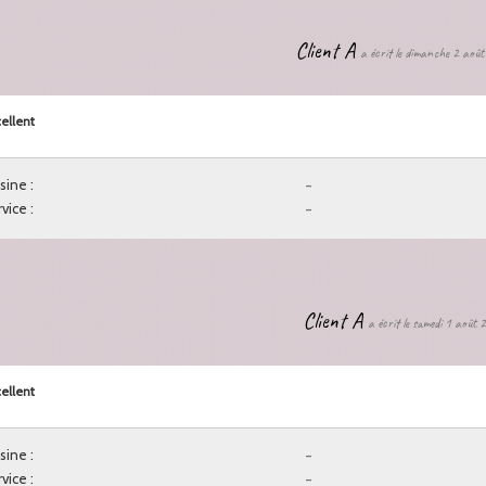
Client A
a écrit le dimanche 2 aoû
ellent
sine :
-
vice :
-
Client A
a écrit le samedi 1 août
ellent
sine :
-
vice :
-