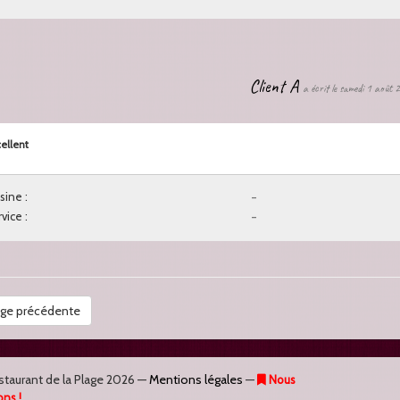
Client A
a écrit le samedi 1 août
ellent
sine :
-
vice :
-
ge précédente
staurant de la Plage
2026 —
Mentions légales
—
Nous
ons !