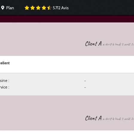
Plan
5712
Avis
Client A
a écrit le lundi 3 août 
ellent
sine :
-
vice :
-
Client A
a écrit le lundi 3 août 