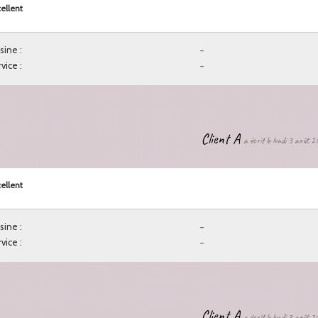
ellent
sine :
-
vice :
-
Client A
a écrit le lundi 3 août 
ellent
sine :
-
vice :
-
Client A
a écrit le lundi 3 août 