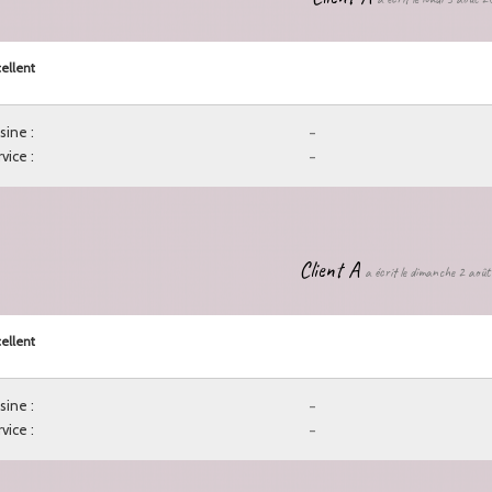
ellent
sine :
-
vice :
-
Client A
a écrit le dimanche 2 aoû
ellent
sine :
-
vice :
-