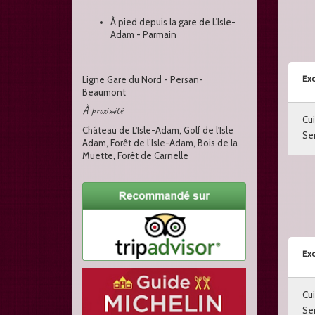
À pied depuis la gare de L'Isle-
Adam - Parmain
Exc
Ligne Gare du Nord - Persan-
Beaumont
À proximité
Cui
Château de L'Isle-Adam, Golf de l'Isle
Ser
Adam, Forêt de l’Isle-Adam, Bois de la
Muette, Forêt de Carnelle
Exc
Cui
Ser