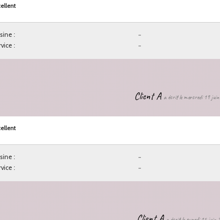
ellent
sine :
-
vice :
-
Client A
a écrit le mercredi 19 jui
ellent
sine :
-
vice :
-
Client A
a écrit le samedi 15 juin