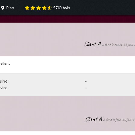
Plan
5710
Avis
Client A
a écrit le samedi 22 juin
ellent
sine :
-
vice :
-
Client A
a écrit le jeudi 20 juin 