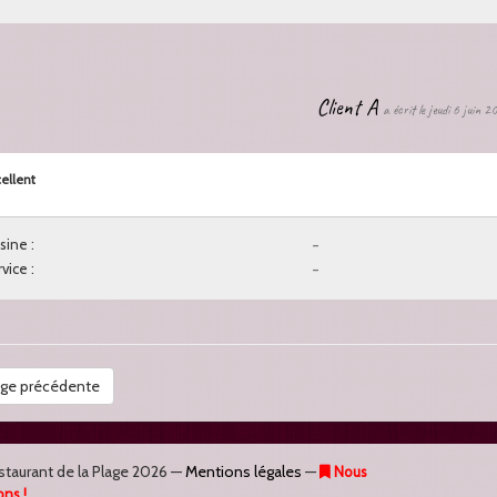
Client A
a écrit le jeudi 6 juin 2
ellent
sine :
-
vice :
-
ge précédente
staurant de la Plage
2026 —
Mentions légales
—
Nous
ons !