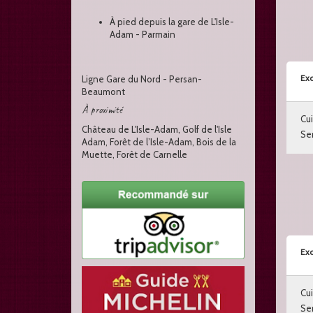
À pied depuis la gare de L'Isle-
Adam - Parmain
Exc
Ligne Gare du Nord - Persan-
Beaumont
À proximité
Cui
Château de L'Isle-Adam, Golf de l'Isle
Ser
Adam, Forêt de l’Isle-Adam, Bois de la
Muette, Forêt de Carnelle
Exc
Cui
Ser