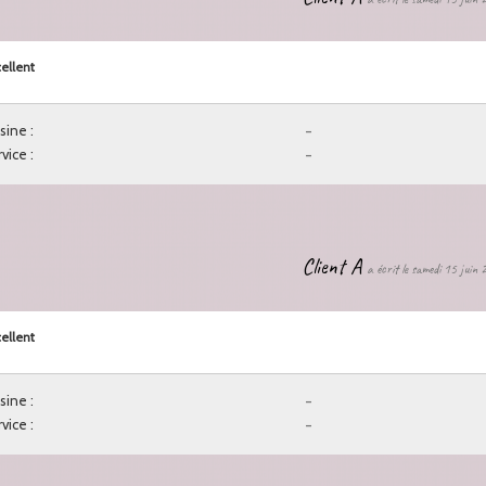
ellent
sine :
-
vice :
-
Client A
a écrit le samedi 15 juin
ellent
sine :
-
vice :
-