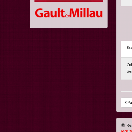
Exc
Cui
Ser
Pa
Re
recrut