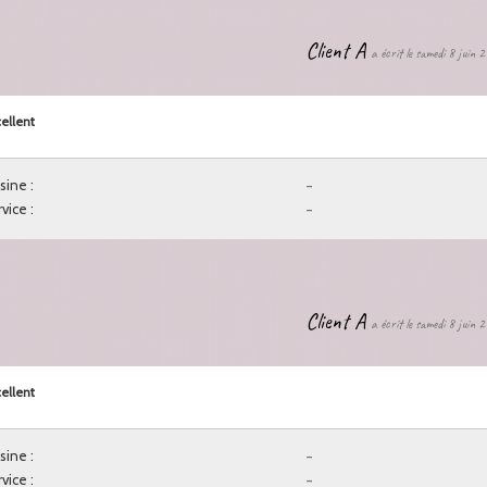
Client A
a écrit le samedi 8 juin 
ellent
sine :
-
vice :
-
Client A
a écrit le samedi 8 juin 
ellent
sine :
-
vice :
-