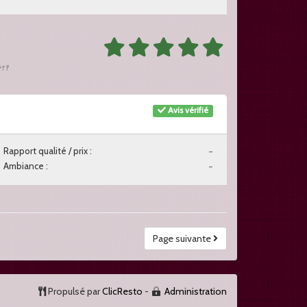
019
Avis vérifié
Rapport qualité / prix :
-
Ambiance :
-
Page suivante
Propulsé par
ClicResto
-
Administration