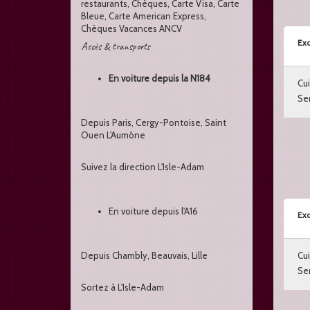
restaurants, Chèques, Carte Visa, Carte
Bleue, Carte American Express,
Chèques Vacances ANCV
Exc
Accès & transports
En voiture depuis la N184
Cui
Ser
Depuis Paris, Cergy-Pontoise, Saint
Ouen L'Aumône
Suivez la direction L'Isle-Adam
En voiture depuis l'A16
Exc
Depuis Chambly, Beauvais, Lille
Cui
Ser
Sortez à L'Isle-Adam