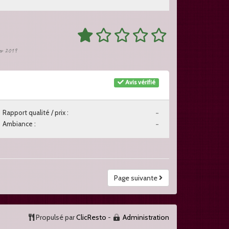
ier 2019
Avis vérifié
Rapport qualité / prix :
-
Ambiance :
-
Page suivante
Propulsé par
ClicResto
-
Administration