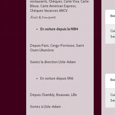
restaurants, Chèques, Carte Visa, Carte
Bleue, Carte American Express,
Chèques Vacances ANCV
Exc
Accès & transports
En voiture depuis la N184
Cui
Ser
Depuis Paris, Cergy-Pontoise, Saint
Ouen L'Aumône
Suivez la direction L'Isle-Adam
En voiture depuis l'A16
Exc
Depuis Chambly, Beauvais, Lille
Cui
Ser
Sortez à L'Isle-Adam