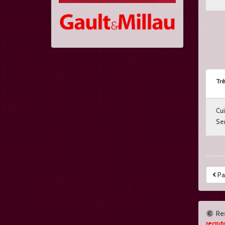
Trè
Cui
Ser
Pa
Re
recrut