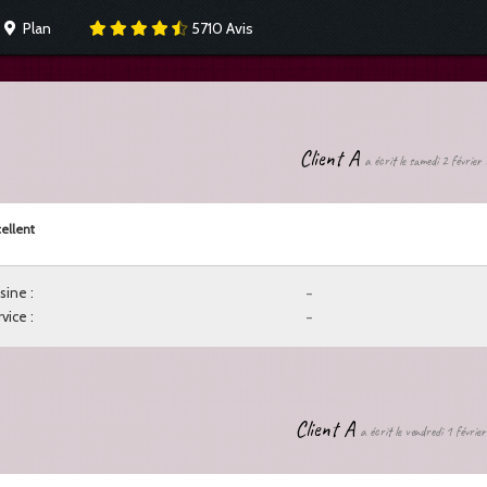
Plan
5710
Avis
Client A
a écrit le samedi 2 févrie
ellent
sine :
-
vice :
-
Client A
a écrit le vendredi 1 févri