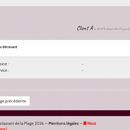
Client A
a écrit le dimanche 20 janv
s décevant
sine :
-
vice :
-
ge précédente
staurant de la Plage
2026 —
Mentions légales
—
Nous
ons !