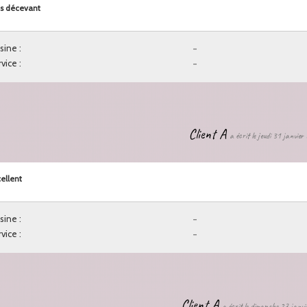
s décevant
sine :
-
vice :
-
Client A
a écrit le jeudi 31 janvie
ellent
sine :
-
vice :
-
Client A
a écrit le dimanche 27 janv