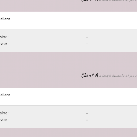
ellent
sine :
-
vice :
-
Client A
a écrit le dimanche 27 janv
ellent
sine :
-
vice :
-