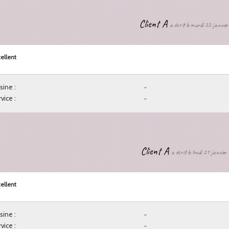
Client A
a écrit le mardi 22 janvie
ellent
sine :
-
vice :
-
Client A
a écrit le lundi 21 janvie
ellent
sine :
-
vice :
-