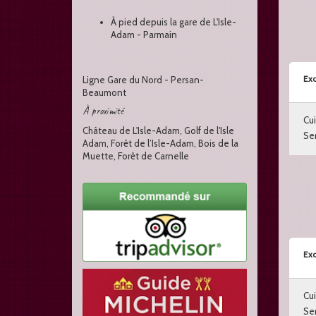
À pied depuis la gare de L'Isle-
Adam - Parmain
Exc
Ligne Gare du Nord - Persan-
Beaumont
À proximité
Cui
Château de L'Isle-Adam, Golf de l'Isle
Ser
Adam, Forêt de l’Isle-Adam, Bois de la
Muette, Forêt de Carnelle
Exc
Cui
Ser