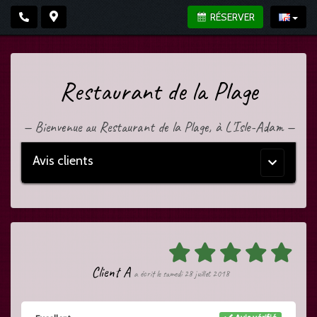
RÉSERVER
Restaurant de la Plage
—
Bienvenue au Restaurant de la Plage, à L'Isle-Adam
—
Avis clients
Menu
principal
Client A
a écrit le samedi 28 juillet 2018