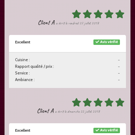
Client A
a écrit le vendredi 27 juillet 2018
Avis vérifié
Excellent
Cuisine :
-
Rapport qualité / prix :
-
Service :
-
Ambiance :
-
Client A
a écrit le dimanche 22 juillet 2018
Avis vérifié
Excellent