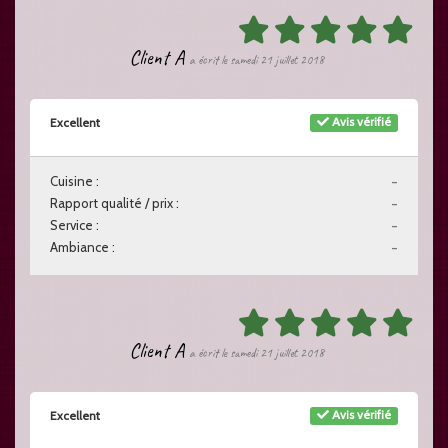
Client A
a écrit le samedi 21 juillet 2018
Avis vérifié
Excellent
Cuisine :
-
Rapport qualité / prix :
-
Service :
-
Ambiance :
-
Client A
a écrit le samedi 21 juillet 2018
Avis vérifié
Excellent