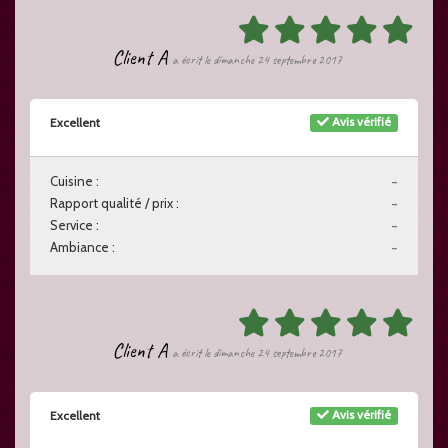
Client A
a écrit le dimanche 24 septembre 2017
Avis vérifié
Excellent
Cuisine :
-
Rapport qualité / prix :
-
Service :
-
Ambiance :
-
Client A
a écrit le dimanche 24 septembre 2017
Avis vérifié
Excellent