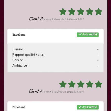
Client A
a écrit le dimanche 15 octobre 2017
Avis vérifié
Excellent
Cuisine :
-
Rapport qualité / prix :
-
Service :
-
Ambiance :
-
Client A
a écrit le vendredi 29 septembre 2017
Avis vérifié
Excellent