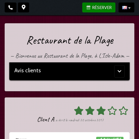
RÉSERVER
Restaurant de la Plage
—
Bienvenue au Restaurant de la Plage, à L'Isle-Adam
—
Avis clients
Menu
principal
Client A
a écrit le vendredi 20 octobre 2017