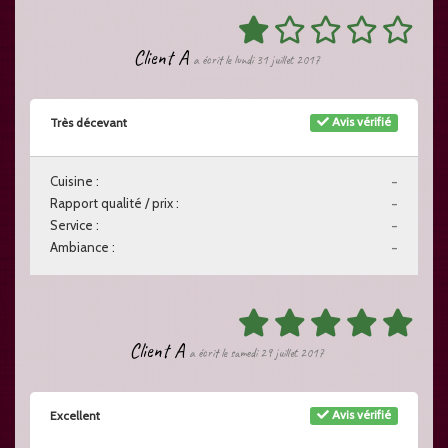
Client A
a écrit le lundi 31 juillet 2017
Avis vérifié
Très décevant
Cuisine :
-
Rapport qualité / prix :
-
Service :
-
Ambiance :
-
Client A
a écrit le samedi 29 juillet 2017
Avis vérifié
Excellent