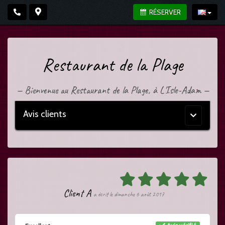
RÉSERVER
Restaurant de la Plage
—
Bienvenue au Restaurant de la Plage, à L'Isle-Adam
—
Avis clients
Menu
principal
Client A
a écrit le dimanche 6 août 2017