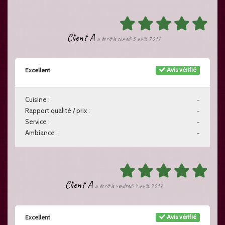
Client A
a écrit le samedi 5 août 2017
Avis vérifié
Excellent
Cuisine :
-
Rapport qualité / prix :
-
Service :
-
Ambiance :
-
Client A
a écrit le vendredi 4 août 2017
Avis vérifié
Excellent