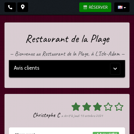
RÉSERVER
Restaurant de la Plage
—
Bienvenue au Restaurant de la Plage, à L'Isle-Adam
—
Avis clients
Menu
principal
Christophe C
a écrit le jeudi 10 octobre 2024